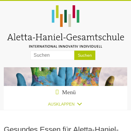
Zum
Inhalt
springen
Aletta-
Haniel-
Gesamtschule
Menü
AUSKLAPPEN
Gesundes Essen für Aletta-Haniel-