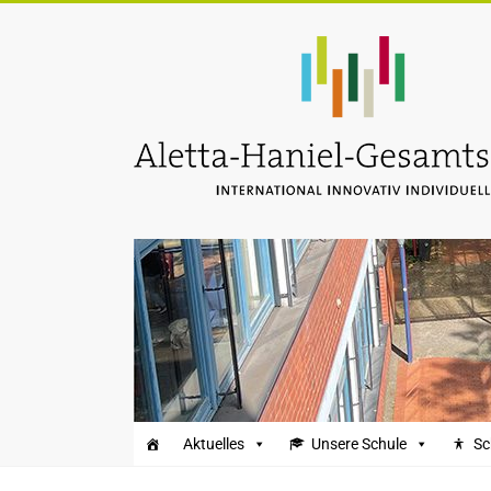
Zum
Inhalt
Aletta-
springen
Haniel-
Gesamtschule
Aktuelles
Unsere Schule
Sc