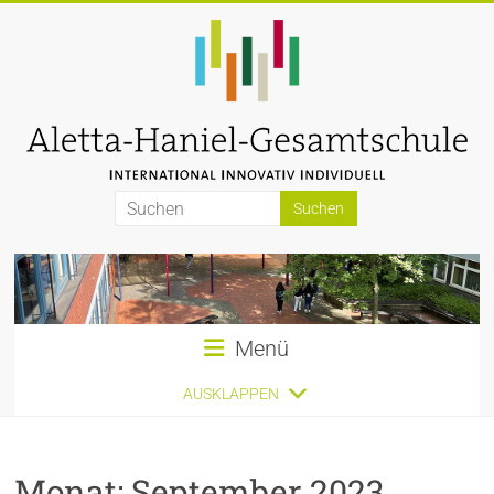
Zum
Inhalt
springen
Aletta-
Haniel-
Gesamtschule
Menü
AUSKLAPPEN
Monat:
September 2023