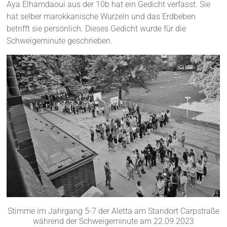
Aya Elhamdaoui aus der 10b hat ein Gedicht verfasst. Sie
hat selber marokkanische Wurzeln und das Erdbeben
betrifft sie persönlich. Dieses Gedicht wurde für die
Schweigeminute geschrieben.
Stimme im Jahrgang 5-7 der Aletta am Standort Carpstraße
während der Schweigeminute am 22.09.2023