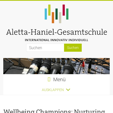
Zum
Inhalt
springen
Aletta-
Haniel-
Gesamtschule
Menü
AUSKLAPPEN
Wellbeing Champions: Nurturing