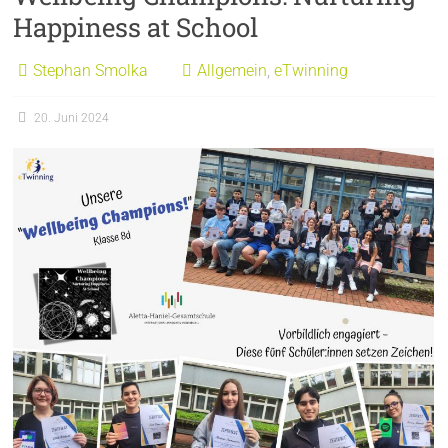
Happiness at School
Stephan Smolka
Allgemein
,
eTwinning
20. Juni 2024