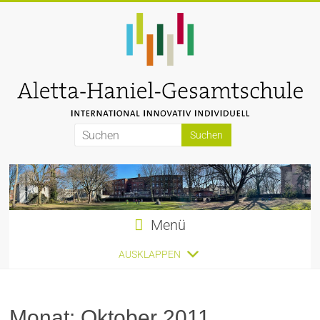
Zum
Inhalt
springen
Aletta-
Haniel-
Gesamtschule
Menü
AUSKLAPPEN
Monat:
Oktober 2011