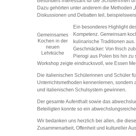
Besonders interessant für die Schülerinnen un
Dazu gehörten unter anderem die Methoden „F
Diskussionen und Debatten teil, beispielswei
Ein besonderes Highlight des
Kompetenz. Gemeinsam kochte
Gemeinsames
Kochen in der
kulinarische Traditionen aus
neuen
Geschmäcker: Von frisch zube
Lehrküche
Pierogi aus Polen bis hin zu
Workshop zeigte eindrucksvoll, wie Essen Me
Die italienischen Schülerinnen und Schüler f
Unterrichtsmethoden kennenlernen, sondern a
und italienischen Schulsystem gewinnen.
Der gesamte Aufenthalt sowie das abwechslun
Beteiligten konnte so ein abwechslungsreic
Wir bedanken uns herzlich bei allen, die dies
Zusammenarbeit, Offenheit und kultureller Au