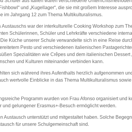
d Schüler aus Italien waren verschiedene Unterrichtsmethoden, 
ishbowl“ und „Kugellager“, die sie mit großem Interesse auspr
se im Jahrgang 12 zum Thema Multikulturalismus.
 Austauschs war der interkulturelle Cooking Workshop zum Thema 
n Schülerinnen, Schüler und Lehrkräfte verschiedene internat
. Die Küche unserer Schule verwandelte sich in eine Reise durc
reitetem Pesto und verschiedenen italienischen Pastagerichten
 süßen Spezialitäten wie Crêpes und dem italienischen Dessert 
nschen und Kulturen miteinander verbinden kann.
ühlten sich während ihres Aufenthalts herzlich aufgenommen un
uch wertvolle Einblicke in das Thema Multikulturalismus sowi
gsreiche Programm wurden von Frau Afonso organisiert und ko
her und gelungener Erasmus+-Besuch ermöglicht werden.
en Austausch unterstützt und mitgestaltet haben. Solche Begegn
stausch für unsere Schulgemeinschaft sind.