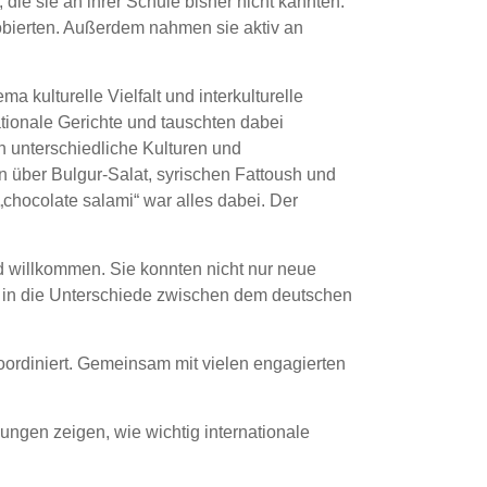
die sie an ihrer Schule bisher nicht kannten.
obierten. Außerdem nahmen sie aktiv an
kulturelle Vielfalt und interkulturelle
ionale Gerichte und tauschten dabei
h unterschiedliche Kulturen und
 über Bulgur-Salat, syrischen Fattoush und
„chocolate salami“ war alles dabei. Der
d willkommen. Sie konnten nicht nur neue
e in die Unterschiede zwischen dem deutschen
ordiniert. Gemeinsam mit vielen engagierten
ungen zeigen, wie wichtig internationale