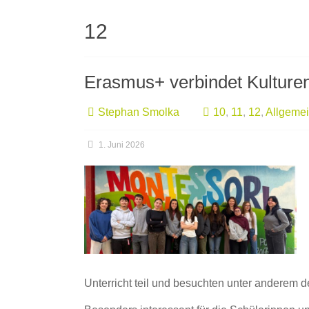
12
Erasmus+ verbindet Kulturen 
Stephan Smolka
10
,
11
,
12
,
Allgeme
1. Juni 2026
Unterricht teil und besuchten unter anderem d