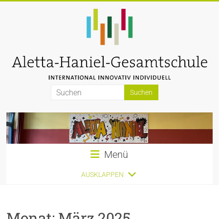
Zum
Inhalt
springen
Aletta-
Haniel-
Gesamtschule
Menü
AUSKLAPPEN
Monat:
März 2025