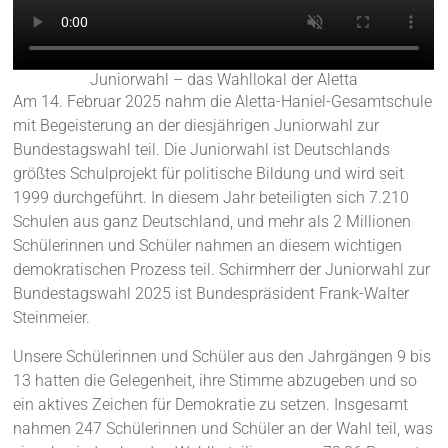
Juniorwahl – das Wahllokal der Aletta
Am 14. Februar 2025 nahm die Aletta-Haniel-Gesamtschule
mit Begeisterung an der diesjährigen Juniorwahl zur
Bundestagswahl teil. Die Juniorwahl ist Deutschlands
größtes Schulprojekt für politische Bildung und wird seit
1999 durchgeführt. In diesem Jahr beteiligten sich 7.210
Schulen aus ganz Deutschland, und mehr als 2 Millionen
Schülerinnen und Schüler nahmen an diesem wichtigen
demokratischen Prozess teil. Schirmherr der Juniorwahl zur
Bundestagswahl 2025 ist Bundespräsident Frank-Walter
Steinmeier.
Unsere Schülerinnen und Schüler aus den Jahrgängen 9 bis
13 hatten die Gelegenheit, ihre Stimme abzugeben und so
ein aktives Zeichen für Demokratie zu setzen. Insgesamt
nahmen 247 Schülerinnen und Schüler an der Wahl teil, was