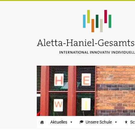
Zum
Inhalt
Aletta-
springen
Haniel-
Gesamtschule
Aktuelles
Unsere Schule
Sc