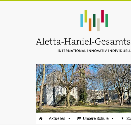
Zum
Inhalt
Aletta-
springen
Haniel-
Gesamtschule
Aktuelles
Unsere Schule
Sc