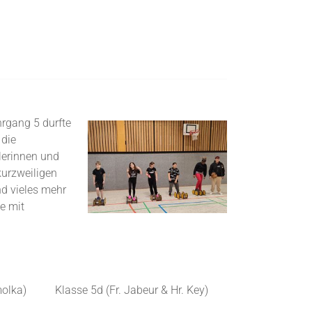
hrgang 5 durfte
 die
lerinnen und
kurzweiligen
d vieles mehr
e mit
molka)
Klasse 5d (Fr. Jabeur & Hr. Key)