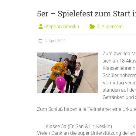
5er – Spielefest zum Start i
Stephan Smolka
5
,
Allgemein
3. April 2023
Zum zweiten Mal
sich an 18 Akti
Klassenlehrerin
Schüler höherer
Vormittag verb
standen auf de
Getränken und 
Zum Schluß haben alle Teilnehmer eine Urkun
Klasse 5a (Fr. Sari & Hr. Keskin)
K
Vielen Dank an die super Unterstützung der en