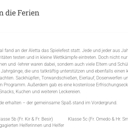
n die Ferien
 fand an der Aletta das Spielefest statt. Jede und jeder aus Ja
vitäten testen und in kleine Wettkämpfe eintreten. Doch nicht nur
nen und -lehrer waren dabei, sondern auch viele Eltern und Schü
 Jahrgänge, die uns tatkräftig unterstützen und ebenfalls einen 
rachten. Sackhüpfen, Torwandschießen, Eierlauf, Dosenwerfen un
m Programm. Außerdem gab es eine kostenlose Erfrischungseck
Snacks, Kuchen und weiteren Leckereien.
de erhalten – der gemeinsame Spaß stand im Vordergrund.
lasse 5b (Fr. Kir & Fr. Besir)
Klasse 5c (Fr. Ornedo & Hr. S
gagierten Helferinnen und Helfer