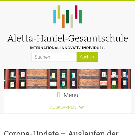
Zum
Inhalt
springen
Aletta-
Haniel-
Gesamtschule
Menü
AUSKLAPPEN
Corona-Update – Auslaufen der