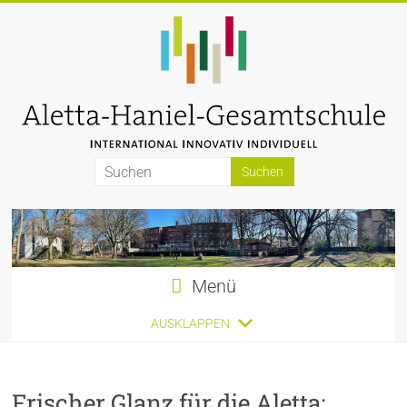
Zum
Inhalt
springen
Aletta-
Haniel-
Gesamtschule
Menü
AUSKLAPPEN
Frischer Glanz für die Aletta: