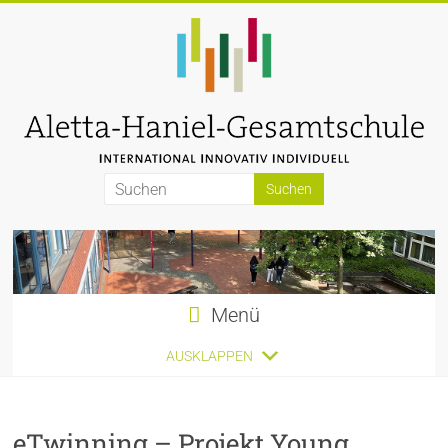
Zum
Inhalt
springen
Aletta-
Haniel-
Gesamtschule
Menü
AUSKLAPPEN
eTwinning – Projekt Young