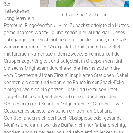
ßen,
Tellerdrehen,
mit viel Spaß voll dabei
Jonglieren, ein
Parcours, Ringe-Werfen u. v. m. Zunächst erfolgte ein kurzes
gemeinsames Warm-Up und schon hier wurde klar: Dieses
Jahrgangsteam erscheint heute mit bester Laune, der Spaß
war vorprogrammiert! Ausgestattet mit einem Laufzettel,
mit farbigen Namensschildern zwecks Erkennbarkeit der
Gruppenzugehörigkeit und aufgeteilt in Gruppen von fünf
bis sechs Mitgliedern durchliefen die Teams sodann die
vom Oberthema „Urban Zirkus“ inspirierten Stationen. Dabei
konnten sie dann und wann eine Pause in der Snack-Ecke
einlegen, wo sich ein ganzes Obst- und Gemüse-Buffet
aufgetischt befand, welches sich einzig durch von den
Schülerinnen und Schülern Mitgebrachtes, Gekochtes wie
Gebackenes speiste. Zwischen einigem an Obst und
Gemüse fanden sich dort auch Obstspieße oder gesunde
Muffins und damit war das Buffet nicht nur farbenprächtig,
sondern auch super gesund und sah ziemlich lecker aus (,