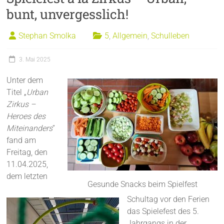
bunt, unvergesslich!
Stephan Smolka
5
,
Allgemein
,
Schulleben
3. Mai 2025
Unter dem
Titel „
Urban
Zirkus –
Heroes des
Miteinanders
“
fand am
Freitag, den
11.04.2025,
dem letzten
Gesunde Snacks beim Spielfest
Schultag vor den Ferien
das Spielefest des 5.
Jahrgangs in der