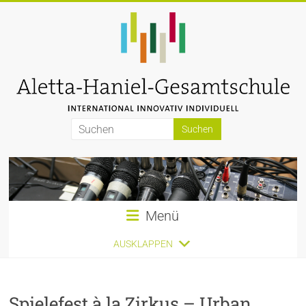
Zum
Inhalt
springen
Aletta-
Haniel-
Gesamtschule
Menü
AUSKLAPPEN
Spielefest à la Zirkus – Urban,