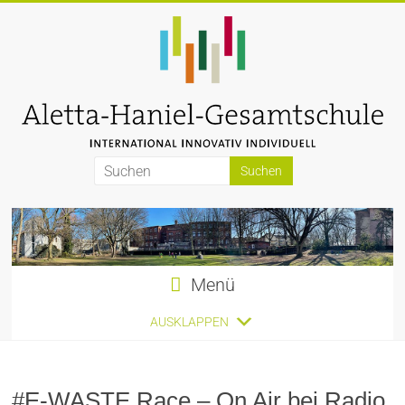
Zum
Inhalt
springen
Aletta-
Haniel-
Gesamtschule
Menü
AUSKLAPPEN
#E-WASTE Race – On Air bei Radio