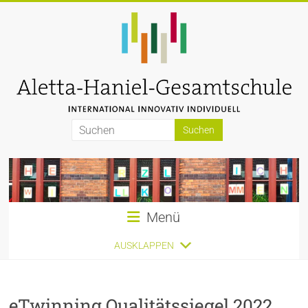
Zum
Inhalt
springen
Aletta-
Haniel-
Gesamtschule
Menü
AUSKLAPPEN
eTwinning Qualitätssiegel 2022