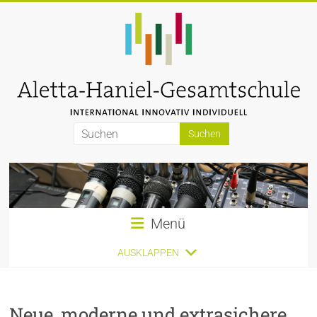
Zum
Inhalt
springen
Aletta-
Haniel-
Gesamtschule
Menü
AUSKLAPPEN
Neue, moderne und extrasichere