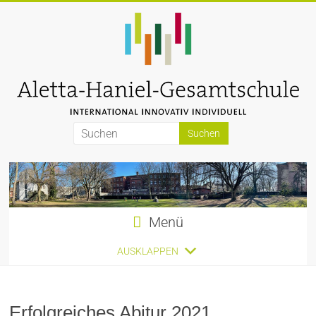
Zum
Inhalt
springen
Aletta-
Haniel-
Gesamtschule
Menü
AUSKLAPPEN
Erfolgreiches Abitur 2021