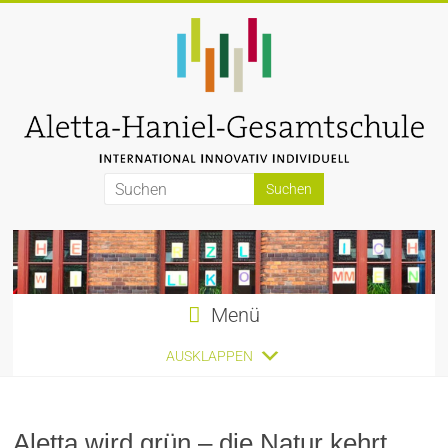
Zum
Inhalt
springen
Aletta-
Haniel-
Gesamtschule
Menü
AUSKLAPPEN
Aletta wird grün – die Natur kehrt