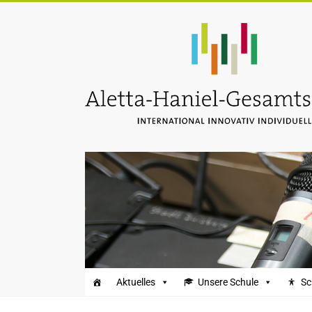
Zum
Inhalt
Aletta-
springen
Haniel-
Gesamtschule
Aktuelles
Unsere Schule
Sc