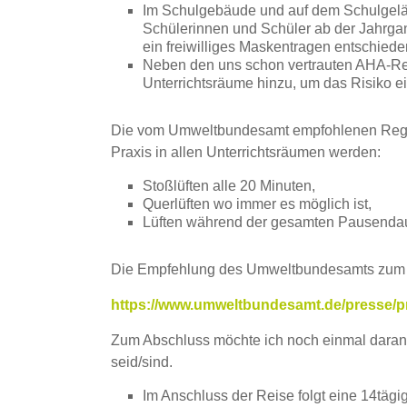
Im Schulgebäude und auf dem Schulgelän
Schülerinnen und Schüler ab der Jahrgan
ein freiwilliges Maskentragen entschieden
Neben den uns schon vertrauten AHA-Reg
Unterrichtsräume hinzu, um das Risiko e
Die vom Umweltbundesamt empfohlenen Regeln zu
Praxis in allen Unterrichtsräumen werden:
Stoßlüften alle 20 Minuten,
Querlüften wo immer es möglich ist,
Lüften während der gesamten Pausendau
Die Empfehlung des Umweltbundesamts zum ef
https://www.umweltbundesamt.de/presse/pr
Zum Abschluss möchte ich noch einmal daran er
seid/sind.
Im Anschluss der Reise folgt eine 14täg