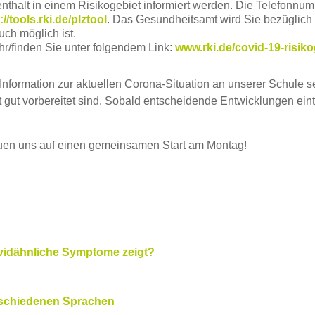
thalt in einem Risikogebiet informiert werden. Die Telefonn
://tools.rki.de/plztool
. Das Gesundheitsamt wird Sie bezüglich
ch möglich ist.
ihr/finden Sie unter folgendem Link:
www.rki.de/covid-19-risik
 Information zur aktuellen Corona-Situation an unserer Schule s
t gut vorbereitet sind. Sobald entscheidende Entwicklungen ei
freuen uns auf einen gemeinsamen Start am Montag!
vidähnliche Symptome zeigt?
rschiedenen Sprachen