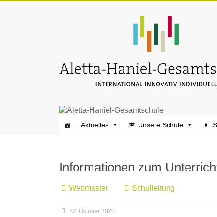
Zum
Inhalt
Aletta-
springen
Haniel-
Gesamtschule
Aktuelles
Unsere Schule
S
Informationen zum Unterric
Webmaster
Schulleitung
22. Oktober 2020