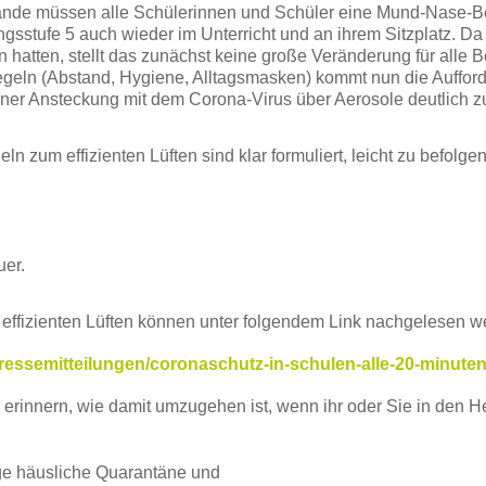
de müssen alle Schülerinnen und Schüler eine Mund-Nase-Bedec
gsstufe 5 auch wieder im Unterricht und an ihrem Sitzplatz. Da
 hatten, stellt das zunächst keine große Veränderung für alle Be
eln (Abstand, Hygiene, Alltagsmasken) kommt nun die Aufforde
iner Ansteckung mit dem Corona-Virus über Aerosole deutlich zu
m effizienten Lüften sind klar formuliert, leicht zu befolgen 
er.
fizienten Lüften können unter folgendem Link nachgelesen w
essemitteilungen/coronaschutz-in-schulen-alle-20-minuten
innern, wie damit umzugehen ist, wenn ihr oder Sie in den Herb
ige häusliche Quarantäne und