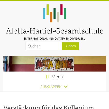
Zum
Inhalt
springen
Aletta-
Haniel-
Gesamtschule
Menü
AUSKLAPPEN
Verstärkung für das Kollegium