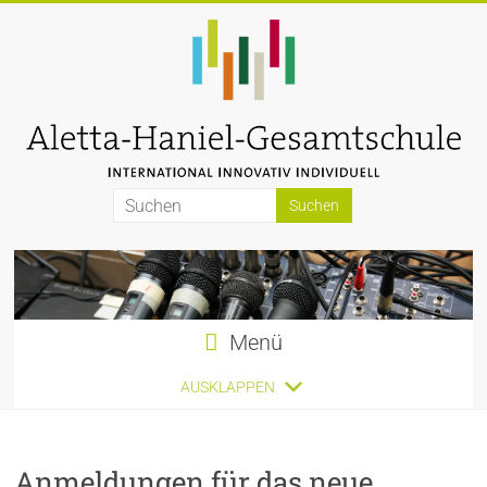
Zum
Inhalt
springen
Aletta-
Haniel-
Gesamtschule
Menü
AUSKLAPPEN
Anmeldungen für das neue