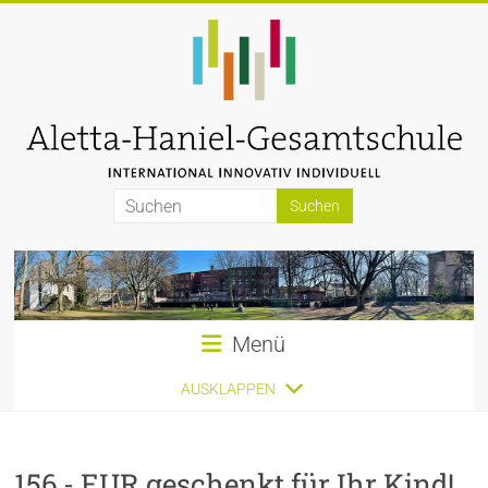
Zum
Inhalt
springen
Aletta-
Haniel-
Gesamtschule
Menü
AUSKLAPPEN
156,- EUR geschenkt für Ihr Kind!