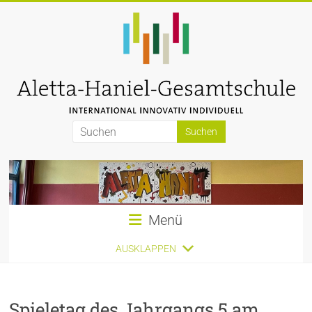
Zum
Inhalt
springen
Aletta-
Haniel-
Gesamtschule
Menü
AUSKLAPPEN
Spieletag des Jahrgangs 5 am