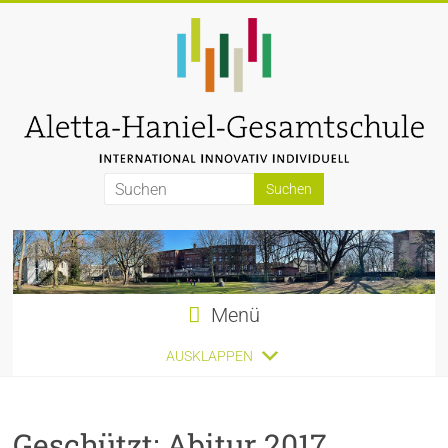
Zum
Inhalt
springen
Aletta-
Haniel-
Gesamtschule
Menü
AUSKLAPPEN
Geschützt: Abitur 2017