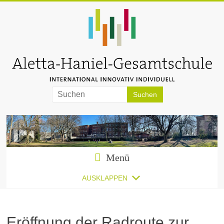
Zum
Inhalt
springen
Aletta-
Haniel-
Gesamtschule
Menü
AUSKLAPPEN
Eröffnung der Radroute zur